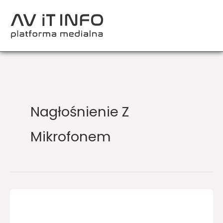
Przejdź
do
treści
Nagłośnienie Z
Mikrofonem
Dynacord
rozszerza
serię