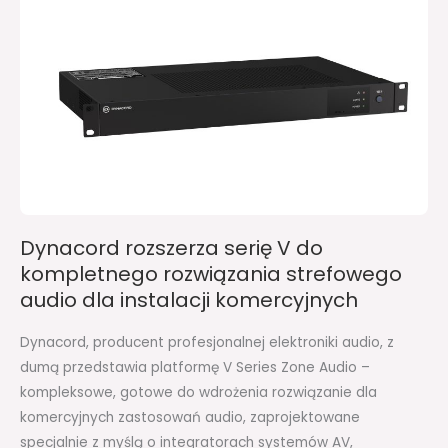
V
do
kompletnego
rozwiązania
strefowego
audio
dla
instalacji
komercyjnych
Dynacord rozszerza serię V do
kompletnego rozwiązania strefowego
audio dla instalacji komercyjnych
Dynacord, producent profesjonalnej elektroniki audio, z
dumą przedstawia platformę V Series Zone Audio –
kompleksowe, gotowe do wdrożenia rozwiązanie dla
komercyjnych zastosowań audio, zaprojektowane
specjalnie z myślą o integratorach systemów AV,