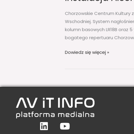
Chorzowskie Centrum Kultury z
Wschodniej. System nagłośnieni
kolumn basowych LR18B oraz 5 
bogatego repertuaru Chorzow
Dowiedz się więcej »
Linkedin
Youtube