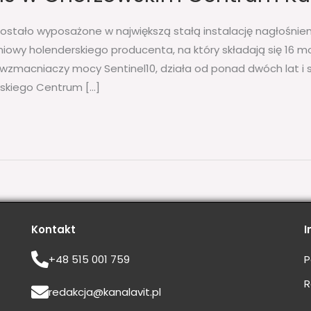
ostało wyposażone w największą stałą instalację nagłośnien
owy holenderskiego producenta, na który składają się 16 mo
wzmacniaczy mocy Sentinel10, działa od ponad dwóch lat i s
skiego Centrum […]
Kontakt
I
+48 515 001 759
P
R
redakcja@kanalavit.pl