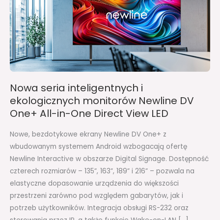
i
ekologicznych
monitorów
Newline
DV
One+
All-
Nowa seria inteligentnych i
in-
ekologicznych monitorów Newline DV
One
One+ All-in-One Direct View LED
Direct
View
Nowe, bezdotykowe ekrany Newline DV One+ z
LED
wbudowanym systemem Android wzbogacają ofertę
Newline Interactive w obszarze Digital Signage. Dostępność
czterech rozmiarów – 135”, 163”, 189” i 216” – pozwala na
elastyczne dopasowanie urządzenia do większości
przestrzeni zarówno pod względem gabarytów, jak i
potrzeb użytkowników. Integracja obsługi RS-232 oraz