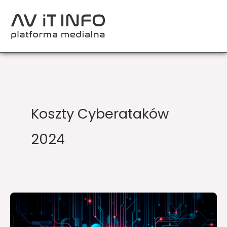
Przejdź
do
treści
Koszty Cyberataków
2024
Największym
zagrożeniem
dla