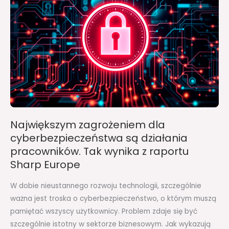
cyberbezpieczeństwa
są
działania
pracowników.
Tak
wynika
z
raportu
Sharp
Największym zagrożeniem dla
Europe
cyberbezpieczeństwa są działania
pracowników. Tak wynika z raportu
Sharp Europe
W dobie nieustannego rozwoju technologii, szczególnie
ważna jest troska o cyberbezpieczeństwo, o którym muszą
pamiętać wszyscy użytkownicy. Problem zdaje się być
szczególnie istotny w sektorze biznesowym. Jak wykazują