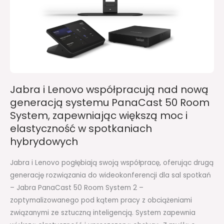
współpracują
nad
nową
generacją
systemu
PanaCast
50
Jabra i Lenovo współpracują nad nową
Room
generacją systemu PanaCast 50 Room
System,
System, zapewniając większą moc i
zapewniając
elastyczność w spotkaniach
większą
hybrydowych
moc
i
Jabra i Lenovo pogłębiają swoją współpracę, oferując drugą
elastyczność
generację rozwiązania do wideokonferencji dla sal spotkań
w
– Jabra PanaCast 50 Room System 2 –
spotkaniach
zoptymalizowanego pod kątem pracy z obciążeniami
hybrydowych
związanymi ze sztuczną inteligencją. System zapewnia