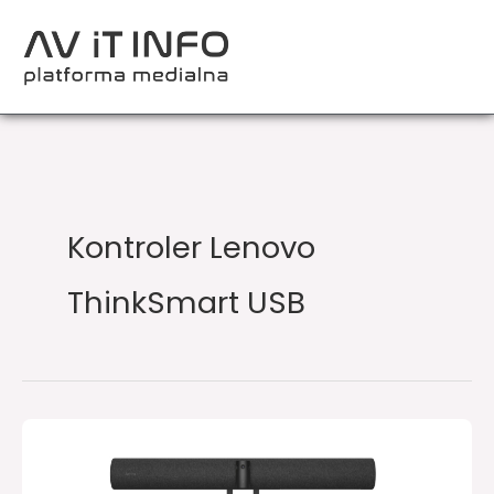
Przejdź
do
treści
Kontroler Lenovo
ThinkSmart USB
Jabra
i
Lenovo