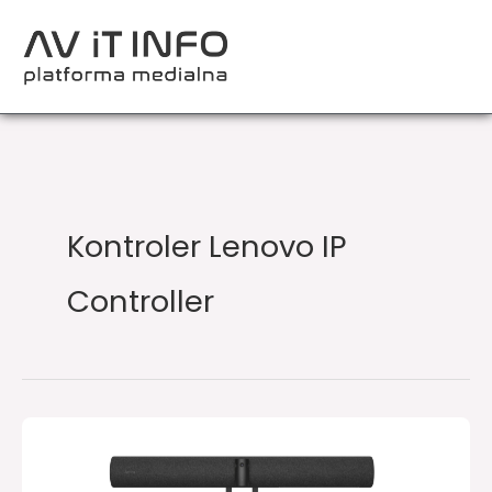
Przejdź
do
treści
Kontroler Lenovo IP
Controller
Jabra
i
Lenovo