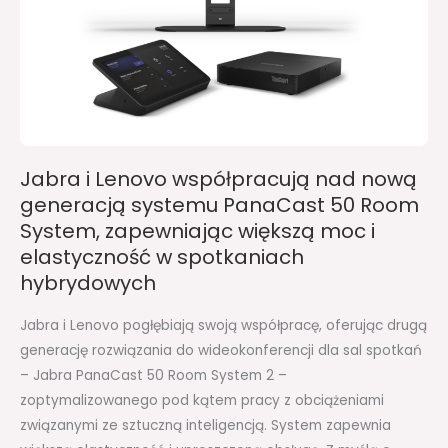
współpracują
nad
nową
generacją
systemu
PanaCast
50
Jabra i Lenovo współpracują nad nową
Room
generacją systemu PanaCast 50 Room
System,
System, zapewniając większą moc i
zapewniając
elastyczność w spotkaniach
większą
hybrydowych
moc
i
Jabra i Lenovo pogłębiają swoją współpracę, oferując drugą
elastyczność
generację rozwiązania do wideokonferencji dla sal spotkań
w
– Jabra PanaCast 50 Room System 2 –
spotkaniach
zoptymalizowanego pod kątem pracy z obciążeniami
hybrydowych
związanymi ze sztuczną inteligencją. System zapewnia