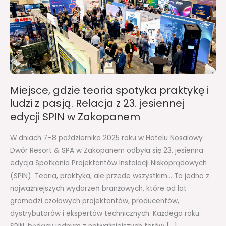
spotyka
praktykę
i
ludzi
z
pasją.
Relacja
Miejsce, gdzie teoria spotyka praktykę i
z
ludzi z pasją. Relacja z 23. jesiennej
23.
edycji SPIN w Zakopanem
jesiennej
edycji
W dniach 7–8 października 2025 roku w Hotelu Nosalowy
SPIN
Dwór Resort & SPA w Zakopanem odbyła się 23. jesienna
w
edycja Spotkania Projektantów Instalacji Niskoprądowych
Zakopanem
(SPIN). Teoria, praktyka, ale przede wszystkim… To jedno z
najważniejszych wydarzeń branżowych, które od lat
gromadzi czołowych projektantów, producentów,
dystrybutorów i ekspertów technicznych. Każdego roku