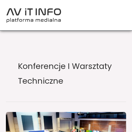
Przejdź
do
treści
Konferencje I Warsztaty
Techniczne
Miejsce,
gdzie
teoria