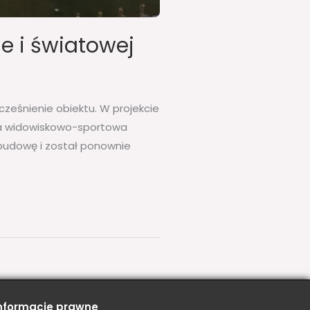
e i światowej
ześnienie obiektu. W projekcie
ala widowiskowo-sportowa
ebudowę i został ponownie
nformacje prawne