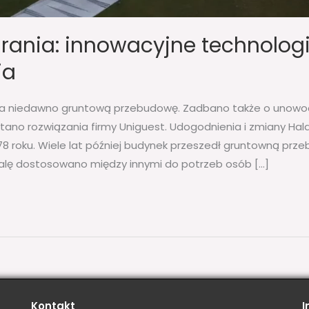
rania: innowacyjne technologi
ia
zła niedawno gruntową przebudowę. Zadbano także o unowoc
tano rozwiązania firmy Uniguest. Udogodnienia i zmiany H
978 roku. Wiele lat później budynek przeszedł gruntowną prz
 Halę dostosowano między innymi do potrzeb osób […]
Kontakt
I