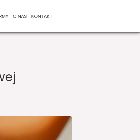
IRMY
O NAS
KONTAKT
wej