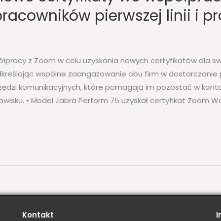
racowników pierwszej linii i 
ółpracy z Zoom w celu uzyskania nowych certyfikatów dla sw
eślając wspólne zaangażowanie obu firm w dostarczanie pra
dzi komunikacyjnych, które pomagają im pozostać w konta
isku. • Model Jabra Perform 75 uzyskał certyfikat Zoom Wor
Kontakt
I