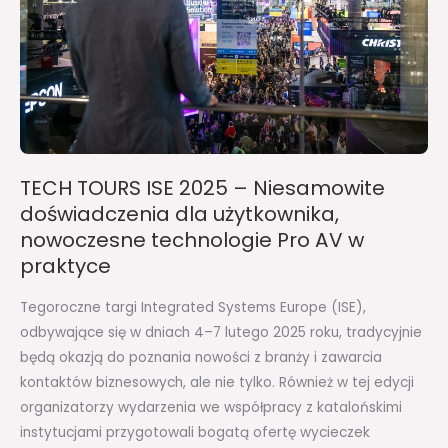
Niesamowite
doświadczenia
dla
użytkownika,
nowoczesne
technologie
Pro
TECH TOURS ISE 2025 – Niesamowite
AV
doświadczenia dla użytkownika,
w
nowoczesne technologie Pro AV w
praktyce
praktyce
Tegoroczne targi Integrated Systems Europe (ISE),
odbywające się w dniach 4–7 lutego 2025 roku, tradycyjnie
będą okazją do poznania nowości z branży i zawarcia
kontaktów biznesowych, ale nie tylko. Również w tej edycji
organizatorzy wydarzenia we współpracy z katalońskimi
instytucjami przygotowali bogatą ofertę wycieczek