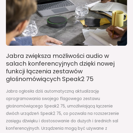
salach
konferencyjnych
dzięki
nowej
funkcji
łączenia
zestawów
Jabra zwiększa możliwości audio w
głośnomówiących
salach konferencyjnych dzięki nowej
Speak2
funkcji łączenia zestawów
75
głośnomówiących Speak2 75
Jabra ogłosiła dziś automatyczną aktualizację
oprogramowania swojego flagowego zestawu
głośnomówiącego Speak2 75, umożliwiającą łączenie
dwóch urządzeń Speak2 75, co pozwala na rozszerzenie
zasięgu dźwięku i dostosowanie do dużych i średnich sal
konferencyjnych. Urządzenia mogą być używane z