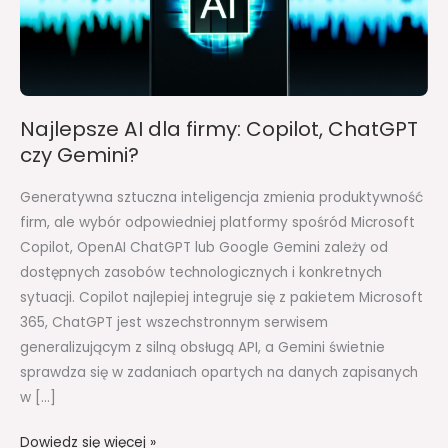
ChatGPT
czy
Gemini?
Najlepsze AI dla firmy: Copilot, ChatGPT
czy Gemini?
Generatywna sztuczna inteligencja zmienia produktywność
firm, ale wybór odpowiedniej platformy spośród Microsoft
Copilot, OpenAI ChatGPT lub Google Gemini zależy od
dostępnych zasobów technologicznych i konkretnych
sytuacji. Copilot najlepiej integruje się z pakietem Microsoft
365, ChatGPT jest wszechstronnym serwisem
generalizującym z silną obsługą API, a Gemini świetnie
sprawdza się w zadaniach opartych na danych zapisanych
w […]
Dowiedz się więcej »