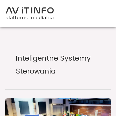
Przejdź
do
treści
Inteligentne Systemy
Sterowania
Miejsce,
gdzie
teoria