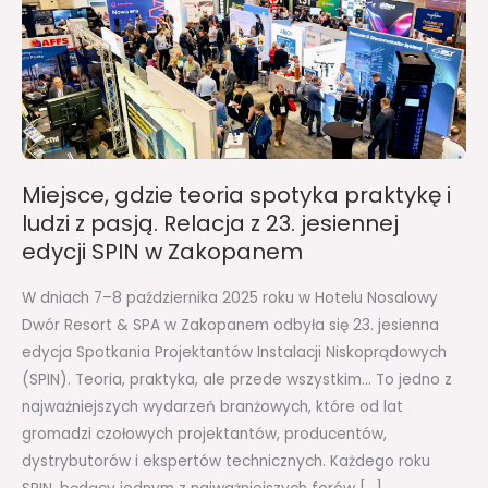
spotyka
praktykę
i
ludzi
z
pasją.
Relacja
Miejsce, gdzie teoria spotyka praktykę i
z
ludzi z pasją. Relacja z 23. jesiennej
23.
edycji SPIN w Zakopanem
jesiennej
edycji
W dniach 7–8 października 2025 roku w Hotelu Nosalowy
SPIN
Dwór Resort & SPA w Zakopanem odbyła się 23. jesienna
w
edycja Spotkania Projektantów Instalacji Niskoprądowych
Zakopanem
(SPIN). Teoria, praktyka, ale przede wszystkim… To jedno z
najważniejszych wydarzeń branżowych, które od lat
gromadzi czołowych projektantów, producentów,
dystrybutorów i ekspertów technicznych. Każdego roku