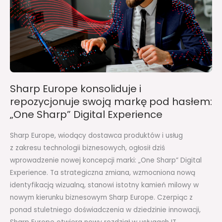
i
repozycjonuje
swoją
markę
pod
hasłem:
„One
Sharp Europe konsoliduje i
Sharp”
repozycjonuje swoją markę pod hasłem:
Digital
„One Sharp” Digital Experience
Experience
Sharp Europe, wiodący dostawca produktów i usług
z zakresu technologii biznesowych, ogłosił dziś
wprowadzenie nowej koncepcji marki: „One Sharp” Digital
Experience. Ta strategiczna zmiana, wzmocniona nową
identyfikacją wizualną, stanowi istotny kamień milowy w
nowym kierunku biznesowym Sharp Europe. Czerpiąc z
ponad stuletniego doświadczenia w dziedzinie innowacji,