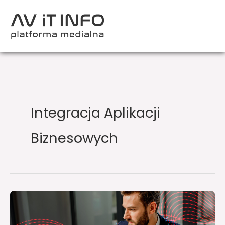
Przejdź
do
treści
Integracja Aplikacji
Biznesowych
Sharp
Europe
konsoliduje