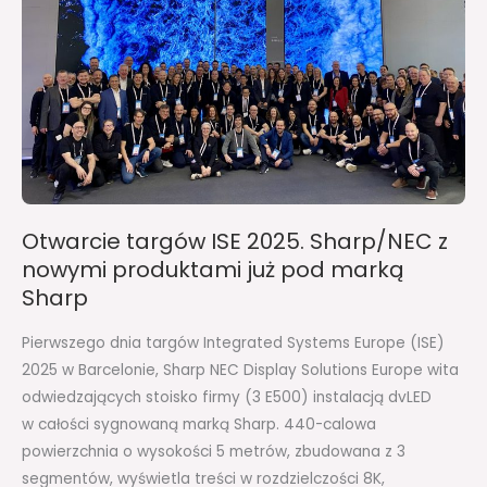
z
nowymi
produktami
już
pod
marką
Sharp
Otwarcie targów ISE 2025. Sharp/NEC z
nowymi produktami już pod marką
Sharp
Pierwszego dnia targów Integrated Systems Europe (ISE)
2025 w Barcelonie, Sharp NEC Display Solutions Europe wita
odwiedzających stoisko firmy (3 E500) instalacją dvLED
w całości sygnowaną marką Sharp. 440-calowa
powierzchnia o wysokości 5 metrów, zbudowana z 3
segmentów, wyświetla treści w rozdzielczości 8K,