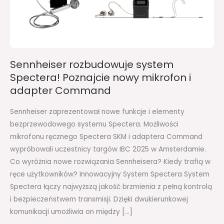
nowy
mikrofon
i
adapter
Command
Sennheiser rozbudowuje system
Spectera! Poznajcie nowy mikrofon i
adapter Command
Sennheiser zaprezentował nowe funkcje i elementy
bezprzewodowego systemu Spectera. Możliwości
mikrofonu ręcznego Spectera SKM i adaptera Command
wypróbowali uczestnicy targów IBC 2025 w Amsterdamie.
Co wyróżnia nowe rozwiązania Sennheisera? Kiedy trafią w
ręce użytkowników? Innowacyjny System Spectera System
Spectera łączy najwyższą jakość brzmienia z pełną kontrolą
i bezpieczeństwem transmisji. Dzięki dwukierunkowej
komunikacji umożliwia on między […]