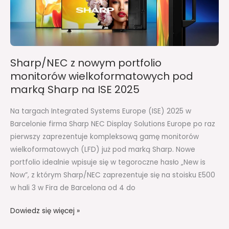
pod
marką
Sharp
na
Sharp/NEC z nowym portfolio
ISE
monitorów wielkoformatowych pod
2025
marką Sharp na ISE 2025
Na targach Integrated Systems Europe (ISE) 2025 w
Barcelonie firma Sharp NEC Display Solutions Europe po raz
pierwszy zaprezentuje kompleksową gamę monitorów
wielkoformatowych (LFD) już pod marką Sharp. Nowe
portfolio idealnie wpisuje się w tegoroczne hasło „New is
Now”, z którym Sharp/NEC zaprezentuje się na stoisku E500
w hali 3 w Fira de Barcelona od 4 do
Dowiedz się więcej »