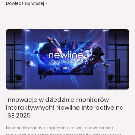
Dowiedz się więcej »
Innowacje
w
dziedzinie
monitorów
interaktywnych!
Newline
Interactive
na
ISE
Innowacje w dziedzinie monitorów
2025
interaktywnych! Newline Interactive na
ISE 2025
Newline Interactive zaprezentuje swoje nowoczesne