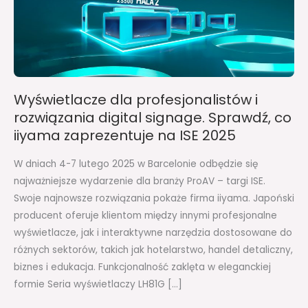
digital
signage.
Sprawdź,
co
iiyama
Wyświetlacze dla profesjonalistów i
zaprezentuje
rozwiązania digital signage. Sprawdź, co
na
iiyama zaprezentuje na ISE 2025
ISE
2025
W dniach 4-7 lutego 2025 w Barcelonie odbędzie się
najważniejsze wydarzenie dla branży ProAV – targi ISE.
Swoje najnowsze rozwiązania pokaże firma iiyama. Japoński
producent oferuje klientom między innymi profesjonalne
wyświetlacze, jak i interaktywne narzędzia dostosowane do
różnych sektorów, takich jak hotelarstwo, handel detaliczny,
biznes i edukacja. Funkcjonalność zaklęta w eleganckiej
formie Seria wyświetlaczy LH81G […]