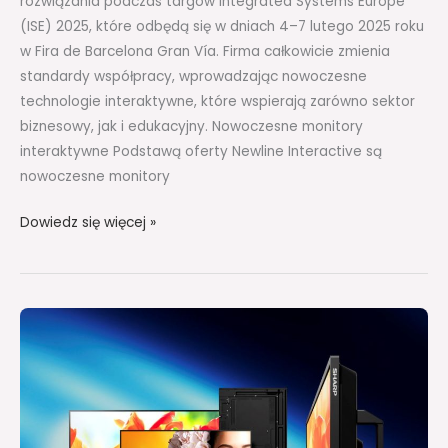
rozwiązania podczas targów Integrated Systems Europe
(ISE) 2025, które odbędą się w dniach 4–7 lutego 2025 roku
w Fira de Barcelona Gran Vía. Firma całkowicie zmienia
standardy współpracy, wprowadzając nowoczesne
technologie interaktywne, które wspierają zarówno sektor
biznesowy, jak i edukacyjny. Nowoczesne monitory
interaktywne Podstawą oferty Newline Interactive są
nowoczesne monitory
Dowiedz się więcej »
Sharp/NEC
z
nowym
portfolio
monitorów
wielkoformatowych