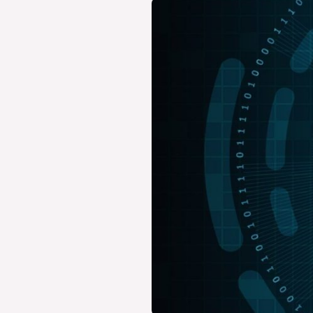
Sharp
Europe
poszerza
ofertę
usług
informatycznych