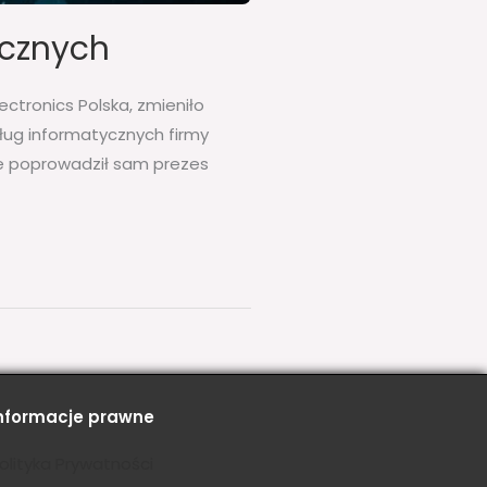
ycznych
ectronics Polska, zmieniło
usług informatycznych firmy
ie poprowadził sam prezes
nformacje prawne
olityka Prywatności