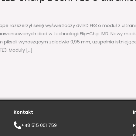
ope rozszerzył serię wyświetlaczy dvLED FE3 o moduł z ultran
aawansowanych diod w technologii Flip-Chip IMD. Nowy modu
 pikseli wynoszącym zaledwie 0,95 mm, uzupełnia istniejące
FE3. Moduły […]
Kontakt
I
+48 515 001 759
P
R