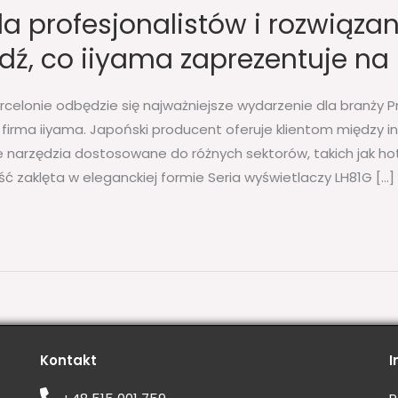
a profesjonalistów i rozwiązani
ź, co iiyama zaprezentuje na 
celonie odbędzie się najważniejsze wydarzenie dla branży Pr
firma iiyama. Japoński producent oferuje klientom między i
ne narzędzia dostosowane do różnych sektorów, takich jak hot
ść zaklęta w eleganckiej formie Seria wyświetlaczy LH81G […]
Kontakt
I