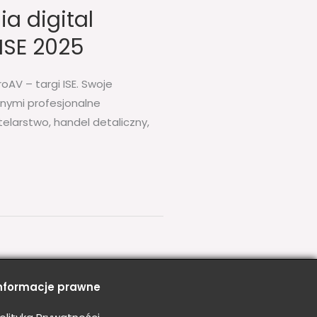
a digital
ISE 2025
oAV – targi ISE. Swoje
nnymi profesjonalne
elarstwo, handel detaliczny,
nformacje prawne