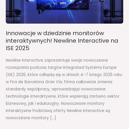
Newline
Interactive
na
ISE
Innowacje w dziedzinie monitorów
2025
interaktywnych! Newline Interactive na
ISE 2025
Newline Interactive zaprezentuje swoje nowoczesne
rozwiązania podczas targów Integrated Systems Europe
(ISE) 2025, które odbędą się w dniach 4–7 lutego 2025 roku
w Fira de Barcelona Gran Vía. Firma całkowicie zmienia
standardy współpracy, wprowadzając nowoczesne
technologie interaktywne, które wspierają zarówno sektor
biznesowy, jak i edukacyjny. Nowoczesne monitory
interaktywne Podstawą oferty Newline Interactive są
nowoczesne monitory […]