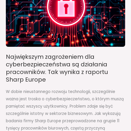
działania
pracowników.
Tak
wynika
z
raportu
Sharp
Największym zagrożeniem dla
Europe
cyberbezpieczeństwa są działania
pracowników. Tak wynika z raportu
Sharp Europe
W dobie nieustannego rozwoju technologii, szczególnie
ważna jest troska o cyberbezpieczeństwo, o którym muszą
pamiętać wszyscy użytkownicy. Problem zdaje się być
szczególnie istotny w sektorze biznesowym. Jak wykazują
badania firmy Sharp Europe przeprowadzone na grupie 11
tysięcy pracowników biurowych, częstą przyczyną