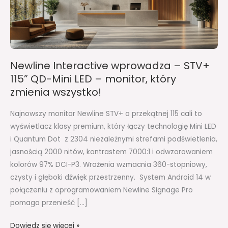
115”
QD-
Mini
LED
–
Newline Interactive wprowadza – STV+
monitor,
115” QD-Mini LED – monitor, który
który
zmienia wszystko!
zmienia
wszystko!
Najnowszy monitor Newline STV+ o przekątnej 115 cali to
wyświetlacz klasy premium, który łączy technologię Mini LED
i Quantum Dot z 2304 niezależnymi strefami podświetlenia,
jasnością 2000 nitów, kontrastem 7000:1 i odwzorowaniem
kolorów 97% DCI-P3. Wrażenia wzmacnia 360-stopniowy,
czysty i głęboki dźwięk przestrzenny. System Android 14 w
połączeniu z oprogramowaniem Newline Signage Pro
pomaga przenieść […]
Dowiedz się więcej »