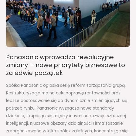
nowe
priorytety
biznesowe
to
zaledwie
początek
Panasonic wprowadza rewolucyjne
zmiany – nowe priorytety biznesowe to
zaledwie początek
Spółka Panasonic ogłosiła serię reform zarządzania grupą.
Restrukturyzacja ma na celu poprawę rentowności oraz
lepsze dostosowanie się do dynamicznie zmieniających się
potrzeb rynku. Panasonic wyznacza nowe standardy
działania, skupiając się między innymi na rozwoju sztucznej
inteligencji. Kluczowe obszary działalności Firma zostanie
zreorganizowana w kilka spółek zależnych, koncentrując się