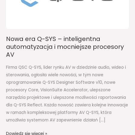
inteligentna
automatyzacja
i
mocniejsze
procesory
Nowa era Q-SYS – inteligentna
AV
automatyzacja i mocniejsze procesory
AV
Firma QSC Q-SYS, lider rynku AV w dziedzinie audio, wideo i
sterowania, ogłosiła wiele nowości, w tym nowe
oprogramowanie Q-SYS Designer Software v10, nowe
procesory Core, VisionSuite Accelerator, ulepszone
narzędzia projektowe i ulepszone możliwości raportowania
dla Q-SYS Reflect. Każda nowość zawiera kolejne innowacje
w ramach kompleksowej platformy AV Q-SYS, która
umożliwia systemom AV zapewnienie działań […]
Dowiedz się więcej »