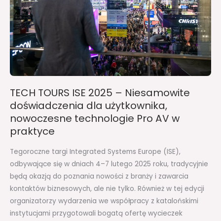
Niesamowite
doświadczenia
dla
użytkownika,
nowoczesne
technologie
Pro
TECH TOURS ISE 2025 – Niesamowite
AV
doświadczenia dla użytkownika,
w
nowoczesne technologie Pro AV w
praktyce
praktyce
Tegoroczne targi Integrated Systems Europe (ISE),
odbywające się w dniach 4–7 lutego 2025 roku, tradycyjnie
będą okazją do poznania nowości z branży i zawarcia
kontaktów biznesowych, ale nie tylko. Również w tej edycji
organizatorzy wydarzenia we współpracy z katalońskimi
instytucjami przygotowali bogatą ofertę wycieczek