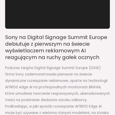
Europe
debiutuje
z
pierwszym
na
Sony na Digital Signage Summit Europe
świecie
debiutuje z pierwszym na świecie
wyświetlaczem
wyświetlaczem reklamowym AI
reklamowym
AI
reagującym na ruchy gałek ocznych
reagującym
Podczas targów Digital Signage Summit Europe (DSSE)
na
firma Sony zademonstrowała pierwsze na świecie
ruchy
dynamiczne rozwiązanie reklamowe, oparte na technologii
gałek
AITRIOS edge AI na profesjonalnych monitorach BRAVIA,
ocznych
które umożliwia tworzenie responsywnych, ukierunkowanych
treści na podstawie śledzenia wzroku odbiorcy.
Podkreślając, w jaki sposób rozwiązanie AITRIOS Edge AI
może być używane z wieloma różnymi modelami, na stoisku