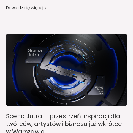
Dowiedz się więcej »
Scena
Jutra
–
przestrzeń
inspiracji
dla
twórców,
artystów
i
biznesu
już
Scena Jutra – przestrzeń inspiracji dla
wkrótce
twórców, artystów i biznesu już wkrótce
w
w Warszawie