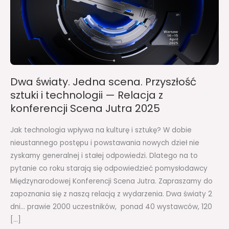
sztuki
i
technologii
—
Relacja
z
Dwa światy. Jedna scena. Przyszłość
konferencji
sztuki i technologii — Relacja z
Scena
konferencji Scena Jutra 2025
Jutra
2025
Jak technologia wpływa na kulturę i sztukę? W dobie
nieustannego postępu i powstawania nowych dzieł nie
zyskamy generalnej i stałej odpowiedzi. Dlatego na to
pytanie co roku starają się odpowiedzieć pomysłodawcy
Międzynarodowej Konferencji Scena Jutra. Zapraszamy do
zapoznania się z naszą relacją z wydarzenia. Dwa światy 2
dni… prawie 2000 uczestników, ponad 40 wystawców, 120
[…]