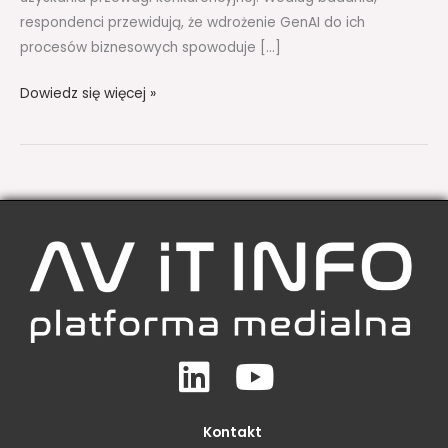
respondenci przewidują, że wdrożenie GenAI do ich
procesów biznesowych spowoduje […]
Dowiedz się więcej »
Linkedin
Youtube
Kontakt