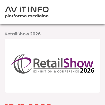
Przejdź
do
treści
RetailShow 2026​