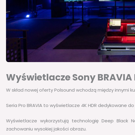
Wyświetlacze Sony BRAVIA 
W skład nowej oferty Polsound wchodzą między innymi ku
Seria Pro BRAVIA to wyświetlacze 4K HDR dedykowane do
Wyświetlacze wykorzystują technologię Deep Black No
zachowaniu wysokiej jakości obrazu.