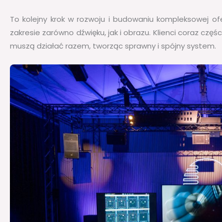
To kolejny krok w rozwoju i budowaniu kompleksowej o
zakresie zarówno dźwięku, jak i obrazu. Klienci coraz częśc
muszą działać razem, tworząc sprawny i spójny system.