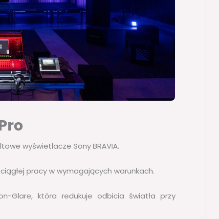
Pro
ltowe wyświetlacze Sony BRAVIA.
 ciągłej pracy w wymagających warunkach.
n-Glare, która redukuje odbicia światła przy