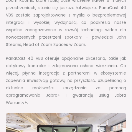
Zoom Rooms, które robią duże wrażenie nawet w małych
przestrzeniach, stanie się jeszcze łatwiejsze. PanaCast 40
VBS zostało zaprojektowane z myślą o bezproblemowej
integracji i wysokiej wydajności, co podkreśla nasze
wspólne zaangażowanie w rozwój technologii wideo dla
nowoczesnych przestrzeni spotkań” – powiedział John
Stearns, Head of Zoom Spaces w Zoom.
PanaCast 40 VBS oferuje opcjonalne akcesoria, takie jak
dotykowy kontroler i zdejmowana osłona wierzchnia. Co
więcej, płynna integracja z partnerami w ekosystemie
zapewnia inwestycję gotową na przyszłość, uzupełnioną o
aktualne możliwości zarządzania za pomocą
oprogramowania Jabra+ i gwarancję usług Jabra
Warranty+.