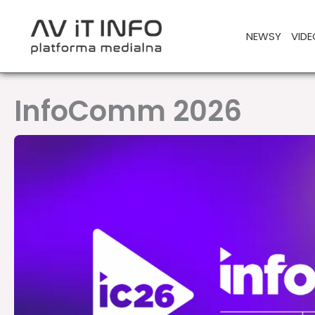
Przejdź
do
NEWSY
VIDE
treści
InfoComm 2026