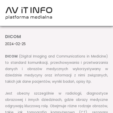
Przejdź
do
treści
DICOM
2024-02-25
DICOM
(Digital Imaging and Communications in Medicine)
to standard komunikacji, przechowywania i przetwarzania
danych i obrazów medycznych wykorzystywany w
dziedzinie medycyny oraz informacji z nimi związanych,
takich jak dane pacjentów, wyniki badań, opisy itp.
Jest obecny szczególnie w radiologii, diagnostyce
obrazowej i innych dziedzinach, gdzie obrazy medyczne
odgrywają kluczową rolę. Obejmuje różne rodzaje obrazów,
takie jak tomografia komputerowa (CT), rezonans