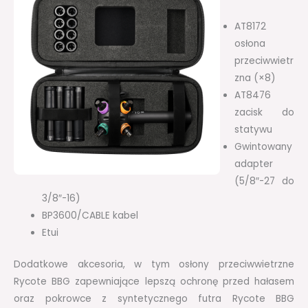
AT8172
osłona
przeciwwietr
zna (×8)
AT8476
zacisk do
statywu
Gwintowany
adapter
(5/8″-27 do
3/8″-16)
BP3600/CABLE kabel
Etui
Dodatkowe akcesoria, w tym osłony przeciwwietrzne
Rycote BBG zapewniające lepszą ochronę przed hałasem
oraz pokrowce z syntetycznego futra Rycote BBG