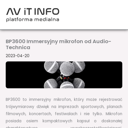
Przejdź
do
treści
BP3600 Immersyjny mikrofon od Audio-
Technica
2023-04-20
BP3600 to immersyjny mikrofon, który może rejestrować
trójwymiarowy dźwięk na imprezach sportowych, planach
filmowych, koncertach, festiwalach i nie tylko. Mikrofon
posiada osiem kompaktowych kapsuł o doskonałej