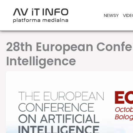
Przejdź
do
NEWSY
VIDE
treści
28th European Confer
Intelligence